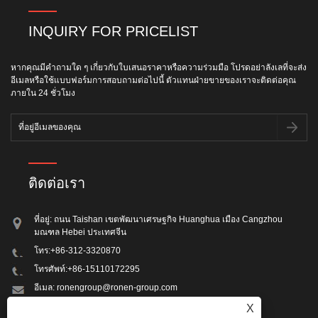
INQUIRY FOR PRICELIST
หากคุณมีคำถามใด ๆ เกี่ยวกับใบเสนอราคาหรือความร่วมมือ โปรดอย่าลังเลที่จะส่ง
อีเมลหรือใช้แบบฟอร์มการสอบถามต่อไปนี้ ตัวแทนฝ่ายขายของเราจะติดต่อคุณ
ภายใน 24 ชั่วโมง
ติดต่อเรา
ที่อยู่: ถนน Taishan เขตพัฒนาเศรษฐกิจ Huanghua เมือง Cangzhou
มณฑล Hebei ประเทศจีน
โทร:
+86-312-3320870
โทรศัพท์:
+86-15110172295
อีเมล:
ronengroup@ronen-group.com
แฟกซ์: +86-312-3320870
X